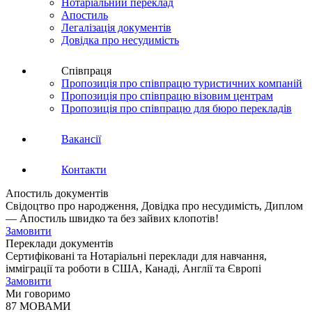
Нотаріальний переклад
Апостиль
Легалізація документів
Довідка про несудимість
Співпраця
Пропозиція про співпрацю туристичних компаній
Пропозиція про співпрацю візовим центрам
Пропозиція про співпрацю для бюро перекладів
Вакансії
Контакти
Апостиль документів
Свідоцтво про народження, Довідка про несудимість, Диплом
— Апостиль швидко та без зайвих клопотів!
Замовити
Переклади документів
Сертифіковані та Нотаріальні переклади для навчання,
імміграції та роботи в США, Канаді, Англії та Європі
Замовити
Ми говоримо
87 МОВАМИ