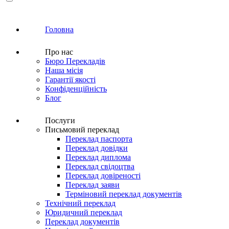
Головна
Про нас
Бюро Перекладів
Наша місія
Гарантії якості
Конфіденційність
Блог
Послуги
Письмовий переклад
Переклад паспорта
Переклад довідки
Переклад диплома
Переклад свідоцтва
Переклад довіреності
Переклад заяви
Терміновий переклад документів
Технічний переклад
Юридичний переклад
Переклад документів