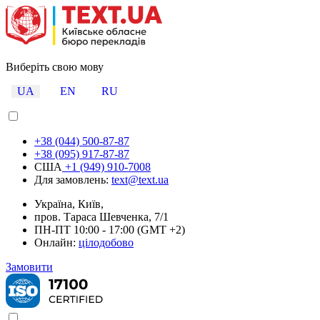
Виберіть свою мову
UA
EN
RU
+38 (044) 500-87-87
+38 (095) 917-87-87
США
+1 (949) 910-7008
Для замовлень:
text@text.ua
Україна, Київ,
пров. Тараса Шевченка, 7/1
ПН-ПТ 10:00 - 17:00 (GMT +2)
Онлайн:
цілодобово
Замовити