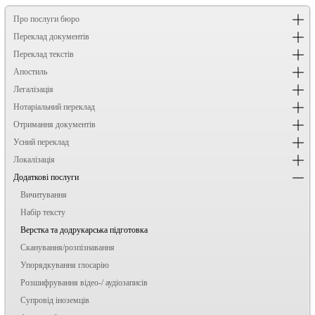
Про послуги бюро
Переклад документів
Переклад текстів
Апостиль
Легалізація
Нотаріальний переклад
Отримання документів
Усний переклад
Локалізація
Додаткові послуги
Вичитування
Набір тексту
Верстка та додрукарська підготовка
Сканування/розпізнавання
Упорядкування глосарію
Розшифрування відео-/ аудіозаписів
Супровід іноземців