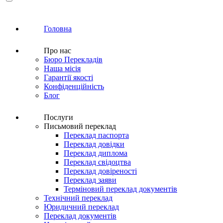
Головна
Про нас
Бюро Перекладів
Наша місія
Гарантії якості
Конфіденційність
Блог
Послуги
Письмовий переклад
Переклад паспорта
Переклад довідки
Переклад диплома
Переклад свідоцтва
Переклад довіреності
Переклад заяви
Терміновий переклад документів
Технічний переклад
Юридичний переклад
Переклад документів