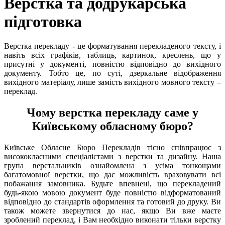
Верстка та додрукарська
підготовка
Верстка перекладу - це форматування перекладеного тексту, і
навіть всіх графіків, таблиць, картинок, креслень, що у
присутні у документі, повністю відповідно до вихідного
документу. Тобто це, по суті, дзеркальне відображення
вихідного матеріалу, лише замість вихідного мовного тексту –
переклад.
Чому верстка перекладу саме у
Київському обласному бюро?
Київське Обласне Бюро Перекладів тісно співпрацює з
висококласними спеціалістами з верстки та дизайну. Наша
група верстальників ознайомлена з усіма тонкощами
багатомовної верстки, що дає можливість враховувати всі
побажання замовника. Будьте впевнені, що перекладений
будь-якою мовою документ буде повністю відформатований
відповідно до стандартів оформлення та готовий до друку. Ви
також можете звернутися до нас, якщо Ви вже маєте
зроблений переклад, і Вам необхідно виконати тільки верстку