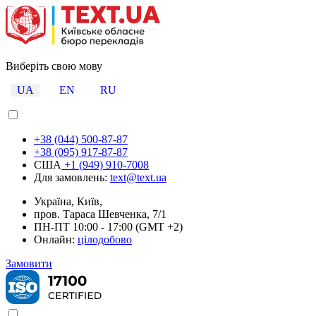
Виберіть свою мову
UA
EN
RU
+38 (044) 500-87-87
+38 (095) 917-87-87
США
+1 (949) 910-7008
Для замовлень:
text@text.ua
Україна, Київ,
пров. Тараса Шевченка, 7/1
ПН-ПТ 10:00 - 17:00 (GMT +2)
Онлайн:
цілодобово
Замовити