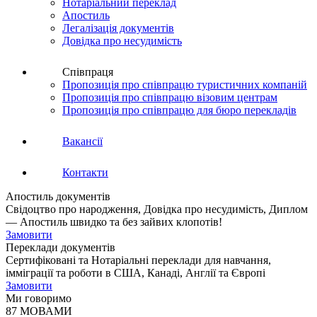
Нотаріальний переклад
Апостиль
Легалізація документів
Довідка про несудимість
Співпраця
Пропозиція про співпрацю туристичних компаній
Пропозиція про співпрацю візовим центрам
Пропозиція про співпрацю для бюро перекладів
Вакансії
Контакти
Апостиль документів
Свідоцтво про народження, Довідка про несудимість, Диплом
— Апостиль швидко та без зайвих клопотів!
Замовити
Переклади документів
Сертифіковані та Нотаріальні переклади для навчання,
імміграції та роботи в США, Канаді, Англії та Європі
Замовити
Ми говоримо
87 МОВАМИ