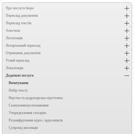
Про послуги бюро
Переклад документів
Переклад текстів
Апостиль
Легалізація
Нотаріальний переклад
Отримання документів
Усний переклад
Локалізація
Додаткові послуги
Вичитування
Набір тексту
Верстка та додрукарська підготовка
Сканування/розпізнавання
Упорядкування глосарію
Розшифрування відео-/ аудіозаписів
Супровід іноземців