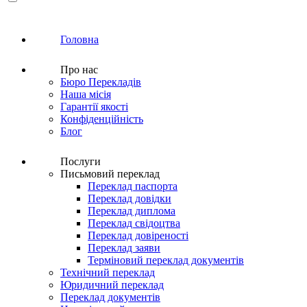
Головна
Про нас
Бюро Перекладів
Наша місія
Гарантії якості
Конфіденційність
Блог
Послуги
Письмовий переклад
Переклад паспорта
Переклад довідки
Переклад диплома
Переклад свідоцтва
Переклад довіреності
Переклад заяви
Терміновий переклад документів
Технічний переклад
Юридичний переклад
Переклад документів