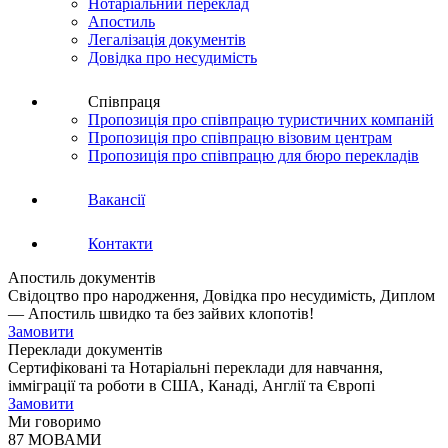
Нотаріальний переклад
Апостиль
Легалізація документів
Довідка про несудимість
Співпраця
Пропозиція про співпрацю туристичних компаній
Пропозиція про співпрацю візовим центрам
Пропозиція про співпрацю для бюро перекладів
Вакансії
Контакти
Апостиль документів
Свідоцтво про народження, Довідка про несудимість, Диплом
— Апостиль швидко та без зайвих клопотів!
Замовити
Переклади документів
Сертифіковані та Нотаріальні переклади для навчання,
імміграції та роботи в США, Канаді, Англії та Європі
Замовити
Ми говоримо
87 МОВАМИ