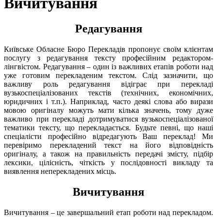
Вичитування
Редагування
Київське Обласне Бюро Перекладів пропонує своїм клієнтам
послугу з редагування тексту професійним редактором-
лінгвістом. Редагування – один із важливих етапів роботи над
уже готовим перекладеним текстом. Слід зазначити, що
важливу роль редагування відіграє при перекладі
вузькоспеціалізованих текстів (технічних, економічних,
юридичних і т.п.). Наприклад, часто деякі слова або вирази
мовою оригіналу можуть мати кілька значень, тому дуже
важливо при перекладі дотримуватися вузькоспеціалізованої
тематики тексту, що перекладається. Будьте певні, що наші
спеціалісти професійно відредагують Ваш переклад! Ми
перевіримо перекладений текст на його відповідність
оригіналу, а також на правильність передачі змісту, підбір
лексики, цілісність, чіткість у послідовності викладу та
виявлення неперекладених місць.
Вичитування
Вичитування – це завершальний етап роботи над перекладом.