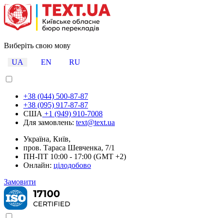
Виберіть свою мову
UA
EN
RU
+38 (044) 500-87-87
+38 (095) 917-87-87
США
+1 (949) 910-7008
Для замовлень:
text@text.ua
Україна, Київ,
пров. Тараса Шевченка, 7/1
ПН-ПТ 10:00 - 17:00 (GMT +2)
Онлайн:
цілодобово
Замовити