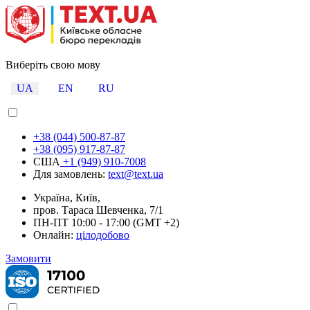
Виберіть свою мову
UA
EN
RU
+38 (044) 500-87-87
+38 (095) 917-87-87
США
+1 (949) 910-7008
Для замовлень:
text@text.ua
Україна, Київ,
пров. Тараса Шевченка, 7/1
ПН-ПТ 10:00 - 17:00 (GMT +2)
Онлайн:
цілодобово
Замовити