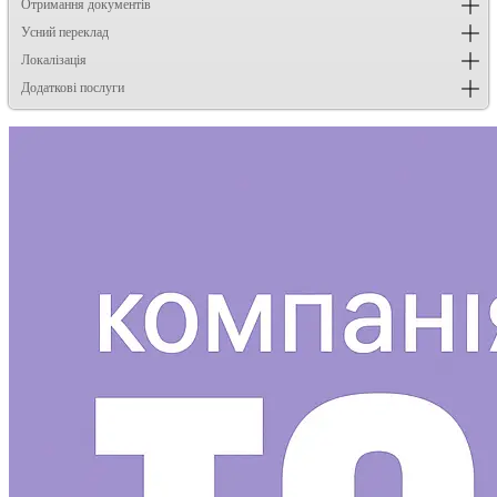
Отримання документів
Усний переклад
Локалізація
Додаткові послуги