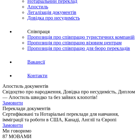
Нотаріальний переклад
Апостиль
Легалізація документів
Довідка про несудимість
Співпраця
Пропозиція про співпрацю туристичних компаній
Пропозиція про співпрацю візовим центрам
Пропозиція про співпрацю для бюро перекладів
Вакансії
Контакти
Апостиль документів
Свідоцтво про народження, Довідка про несудимість, Диплом
— Апостиль швидко та без зайвих клопотів!
Замовити
Переклади документів
Сертифіковані та Нотаріальні переклади для навчання,
імміграції та роботи в США, Канаді, Англії та Європі
Замовити
Ми говоримо
87 МОВАМИ