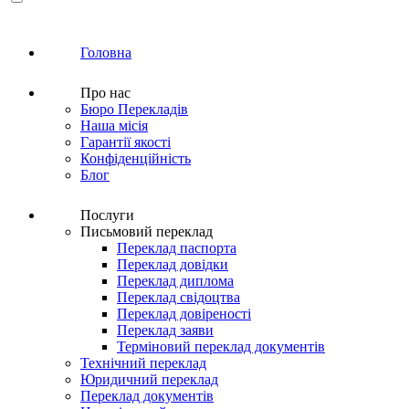
Головна
Про нас
Бюро Перекладів
Наша місія
Гарантії якості
Конфіденційність
Блог
Послуги
Письмовий переклад
Переклад паспорта
Переклад довідки
Переклад диплома
Переклад свідоцтва
Переклад довіреності
Переклад заяви
Терміновий переклад документів
Технічний переклад
Юридичний переклад
Переклад документів