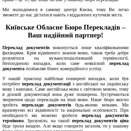
Ми знаходимося в самому центрі Києва, тому Ви легко
зможете до нас дістатися навіть з віддалених куточків міста.
Київське Обласне Бюро Перекладів –
Ваш надійний партнер!
Переклад документів
виконується лише кваліфікованими
фахівцями. Крім відмінного знання мови, також треба добре
розумітися на вузькоспеціалізованій термінології.
Непоодинокі випадки, коли саме неякісний
переклад
документа
позбавляв бізнес комерційного успіху.
У нашій практиці найбільш поширені випадки, коли був
потрібен
переклад документації
з англійської на українську
мову і навпаки. Саме англійська мова є світовою мовою, тому
в діловій документації вона дуже поширена. Зустрічаються
звернення щодо перекладів на інші мови. Наше бюро якісно
зробить
переклади документів
будь-якими мовами. Ми
враховуємо всі відмінності та національні особливості. При
необхідності ми можемо зробити
переклад документів
терміново
. Зрозуміло, на такий
переклад документів ціна
буде трохи вищою. Але якщо говорити загалом, то у нашому