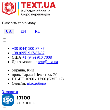
Виберіть свою мову
UA
EN
RU
+38 (044) 500-87-87
+38 (095) 917-87-87
США
+1 (949) 910-7008
Для замовлень:
text@text.ua
Україна, Київ,
пров. Тараса Шевченка, 7/1
ПН-ПТ 10:00 - 17:00 (GMT +2)
Онлайн:
цілодобово
Замовити