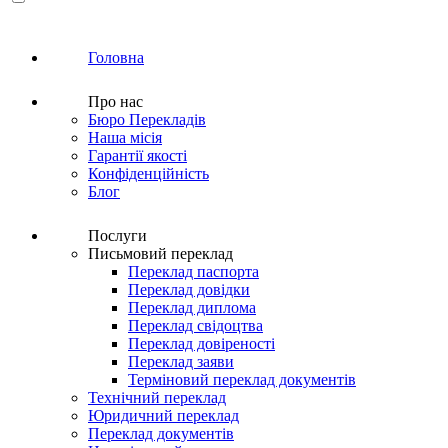
Головна
Про нас
Бюро Перекладів
Наша місія
Гарантії якості
Конфіденційність
Блог
Послуги
Письмовий переклад
Переклад паспорта
Переклад довідки
Переклад диплома
Переклад свідоцтва
Переклад довіреності
Переклад заяви
Терміновий переклад документів
Технічний переклад
Юридичний переклад
Переклад документів