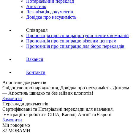
Нотаріальний переклад
Апостиль
Легалізація документів
Довідка про несудимість
Співпраця
Пропозиція про співпрацю туристичних компаній
Пропозиція про співпрацю візовим центрам
Пропозиція про співпрацю для бюро перекладів
Вакансії
Контакти
Апостиль документів
Свідоцтво про народження, Довідка про несудимість, Диплом
— Апостиль швидко та без зайвих клопотів!
Замовити
Переклади документів
Сертифіковані та Нотаріальні переклади для навчання,
імміграції та роботи в США, Канаді, Англії та Європі
Замовити
Ми говоримо
87 МОВАМИ