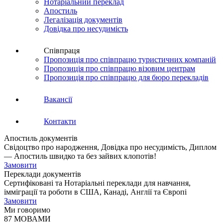
Нотаріальний переклад
Апостиль
Легалізація документів
Довідка про несудимість
Співпраця
Пропозиція про співпрацю туристичних компаній
Пропозиція про співпрацю візовим центрам
Пропозиція про співпрацю для бюро перекладів
Вакансії
Контакти
Апостиль документів
Свідоцтво про народження, Довідка про несудимість, Диплом
— Апостиль швидко та без зайвих клопотів!
Замовити
Переклади документів
Сертифіковані та Нотаріальні переклади для навчання,
імміграції та роботи в США, Канаді, Англії та Європі
Замовити
Ми говоримо
87 МОВАМИ