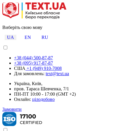
Виберіть свою мову
UA
EN
RU
+38 (044) 500-87-87
+38 (095) 917-87-87
США
+1 (949) 910-7008
Для замовлень:
text@text.ua
Україна, Київ,
пров. Тараса Шевченка, 7/1
ПН-ПТ 10:00 - 17:00 (GMT +2)
Онлайн:
цілодобово
Замовити