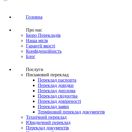
Головна
Про нас
Бюро Перекладів
Наша місія
Гарантії якості
Конфіденційність
Блог
Послуги
Письмовий переклад
Переклад паспорта
Переклад довідки
Переклад диплома
Переклад свідоцтва
Переклад довіреності
Переклад заяви
Терміновий переклад документів
Технічний переклад
Юридичний переклад
Переклад документів