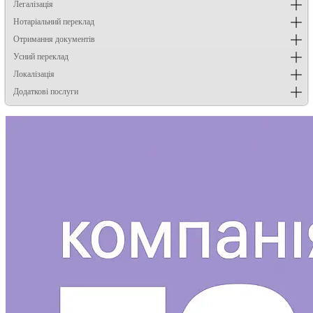
Легалізація
Нотаріальний переклад
Отримання документів
Усний переклад
Локалізація
Додаткові послуги