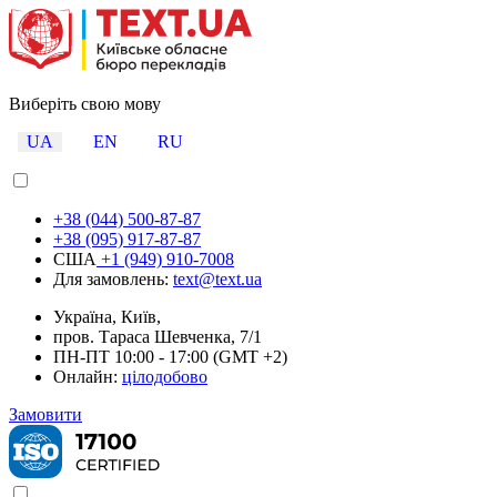
Виберіть свою мову
UA
EN
RU
+38 (044) 500-87-87
+38 (095) 917-87-87
США
+1 (949) 910-7008
Для замовлень:
text@text.ua
Україна, Київ,
пров. Тараса Шевченка, 7/1
ПН-ПТ 10:00 - 17:00 (GMT +2)
Онлайн:
цілодобово
Замовити