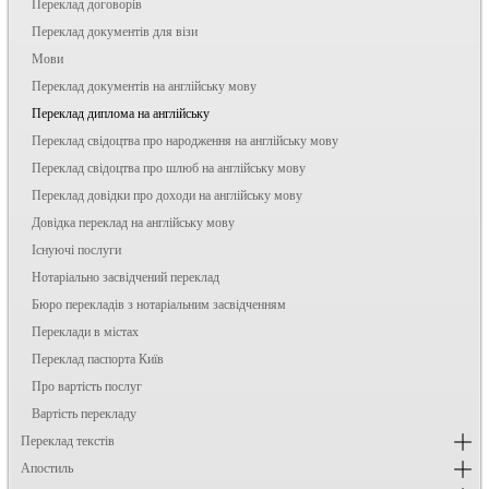
Переклад договорів
Переклад документів для візи
Мови
Переклад документів на англійську мову
Переклад диплома на англійську
Переклад свідоцтва про народження на англійську мову
Переклад свідоцтва про шлюб на англійську мову
Переклад довідки про доходи на англійську мову
Довідка переклад на англійську мову
Існуючі послуги
Нотаріально засвідчений переклад
Бюро перекладів з нотаріальним засвідченням
Переклади в містах
Переклад паспорта Київ
Про вартість послуг
Вартість перекладу
Переклад текстів
Апостиль