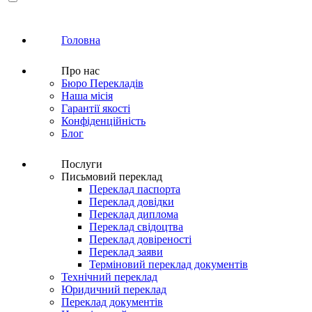
Головна
Про нас
Бюро Перекладів
Наша місія
Гарантії якості
Конфіденційність
Блог
Послуги
Письмовий переклад
Переклад паспорта
Переклад довідки
Переклад диплома
Переклад свідоцтва
Переклад довіреності
Переклад заяви
Терміновий переклад документів
Технічний переклад
Юридичний переклад
Переклад документів