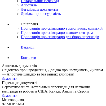
Нотаріальний переклад
Апостиль
Легалізація документів
Довідка про несудимість
Співпраця
Пропозиція про співпрацю туристичних компаній
Пропозиція про співпрацю візовим центрам
Пропозиція про співпрацю для бюро перекладів
Вакансії
Контакти
Апостиль документів
Свідоцтво про народження, Довідка про несудимість, Диплом
— Апостиль швидко та без зайвих клопотів!
Замовити
Переклади документів
Сертифіковані та Нотаріальні переклади для навчання,
імміграції та роботи в США, Канаді, Англії та Європі
Замовити
Ми говоримо
87 МОВАМИ