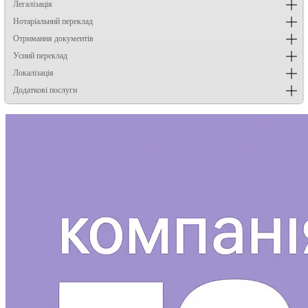
Легалізація
Нотаріальний переклад
Отримання документів
Усний переклад
Локалізація
Додаткові послуги