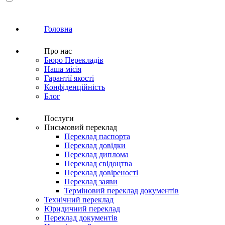
Головна
Про нас
Бюро Перекладів
Наша місія
Гарантії якості
Конфіденційність
Блог
Послуги
Письмовий переклад
Переклад паспорта
Переклад довідки
Переклад диплома
Переклад свідоцтва
Переклад довіреності
Переклад заяви
Терміновий переклад документів
Технічний переклад
Юридичний переклад
Переклад документів