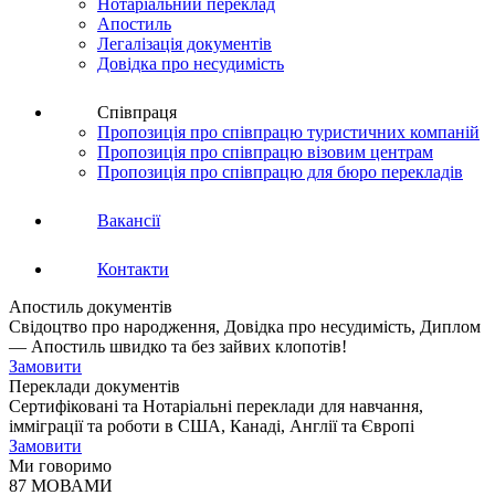
Нотаріальний переклад
Апостиль
Легалізація документів
Довідка про несудимість
Співпраця
Пропозиція про співпрацю туристичних компаній
Пропозиція про співпрацю візовим центрам
Пропозиція про співпрацю для бюро перекладів
Вакансії
Контакти
Апостиль документів
Свідоцтво про народження, Довідка про несудимість, Диплом
— Апостиль швидко та без зайвих клопотів!
Замовити
Переклади документів
Сертифіковані та Нотаріальні переклади для навчання,
імміграції та роботи в США, Канаді, Англії та Європі
Замовити
Ми говоримо
87 МОВАМИ