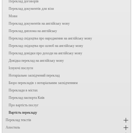
Переклад договорів
Переклад документів для візи
Мови
Переклад документів на англійську мову
Переклад диплома на англійську
Переклад свідоцтва про народження на англійську мову
Переклад свідоцтва про шлюб на англійську мову
Переклад довідки про доходи на англійську мову
Довідка переклад на англійську мову
Існуючі послуги
Нотаріально засвідчений переклад
Бюро перекладів з нотаріальним засвідченням
Переклади в містах
Переклад паспорта Київ
Про вартість послуг
Вартість перекладу
Переклад текстів
Апостиль