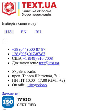
Виберіть свою мову
UA
EN
RU
+38 (044) 500-87-87
+38 (095) 917-87-87
США
+1 (949) 910-7008
Для замовлень:
text@text.ua
Україна, Київ,
пров. Тараса Шевченка, 7/1
ПН-ПТ 10:00 - 17:00 (GMT +2)
Онлайн:
цілодобово
Замовити