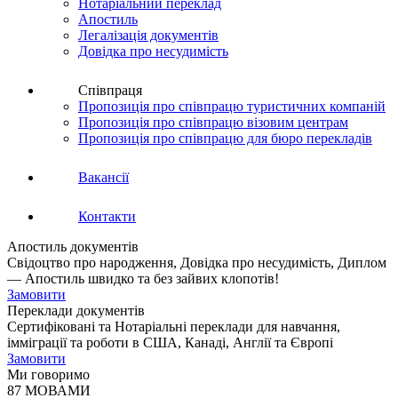
Нотаріальний переклад
Апостиль
Легалізація документів
Довідка про несудимість
Співпраця
Пропозиція про співпрацю туристичних компаній
Пропозиція про співпрацю візовим центрам
Пропозиція про співпрацю для бюро перекладів
Вакансії
Контакти
Апостиль документів
Свідоцтво про народження, Довідка про несудимість, Диплом
— Апостиль швидко та без зайвих клопотів!
Замовити
Переклади документів
Сертифіковані та Нотаріальні переклади для навчання,
імміграції та роботи в США, Канаді, Англії та Європі
Замовити
Ми говоримо
87 МОВАМИ