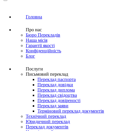
Головна
Про нас
Бюро Перекладів
Наша місія
Гарантії якості
Конфіденційність
Блог
Послуги
Письмовий переклад
Переклад паспорта
Переклад довідки
Переклад диплома
Переклад свідоцтва
Переклад довіреності
Переклад заяви
Терміновий переклад документів
Технічний переклад
Юридичний переклад
Переклад документів