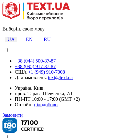
Виберіть свою мову
UA
EN
RU
+38 (044) 500-87-87
+38 (095) 917-87-87
США
+1 (949) 910-7008
Для замовлень:
text@text.ua
Україна, Київ,
пров. Тараса Шевченка, 7/1
ПН-ПТ 10:00 - 17:00 (GMT +2)
Онлайн:
цілодобово
Замовити