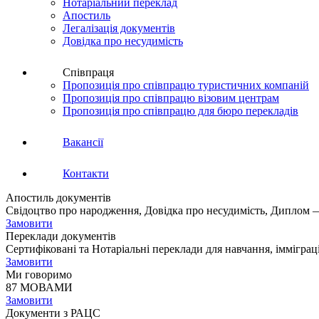
Нотаріальний переклад
Апостиль
Легалізація документів
Довідка про несудимість
Співпраця
Пропозиція про співпрацю туристичних компаній
Пропозиція про співпрацю візовим центрам
Пропозиція про співпрацю для бюро перекладів
Вакансії
Контакти
Апостиль документів
Свідоцтво про народження, Довідка про несудимість, Диплом —
Замовити
Переклади документів
Сертифіковані та Нотаріальні переклади для навчання, імміграц
Замовити
Ми говоримо
87 МОВАМИ
Замовити
Документи з РАЦС