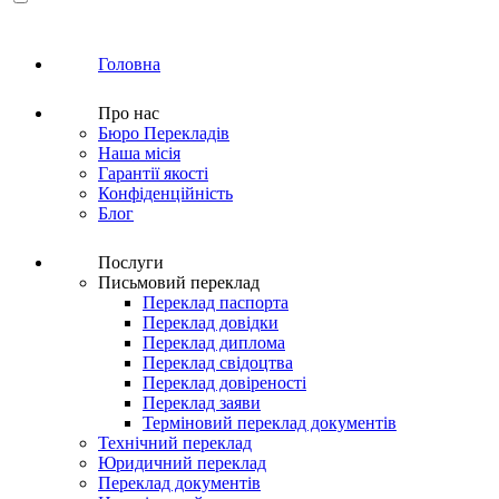
Головна
Про нас
Бюро Перекладів
Наша місія
Гарантії якості
Конфіденційність
Блог
Послуги
Письмовий переклад
Переклад паспорта
Переклад довідки
Переклад диплома
Переклад свідоцтва
Переклад довіреності
Переклад заяви
Терміновий переклад документів
Технічний переклад
Юридичний переклад
Переклад документів