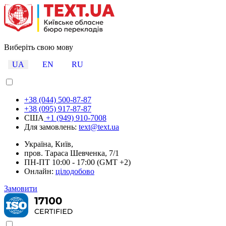
Виберіть свою мову
UA
EN
RU
+38 (044) 500-87-87
+38 (095) 917-87-87
США
+1 (949) 910-7008
Для замовлень:
text@text.ua
Україна, Київ,
пров. Тараса Шевченка, 7/1
ПН-ПТ 10:00 - 17:00 (GMT +2)
Онлайн:
цілодобово
Замовити