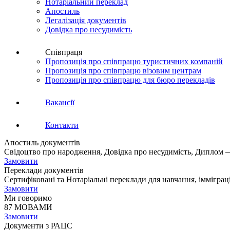
Нотаріальний переклад
Апостиль
Легалізація документів
Довідка про несудимість
Співпраця
Пропозиція про співпрацю туристичних компаній
Пропозиція про співпрацю візовим центрам
Пропозиція про співпрацю для бюро перекладів
Вакансії
Контакти
Апостиль документів
Свідоцтво про народження, Довідка про несудимість, Диплом —
Замовити
Переклади документів
Сертифіковані та Нотаріальні переклади для навчання, імміграц
Замовити
Ми говоримо
87 МОВАМИ
Замовити
Документи з РАЦС