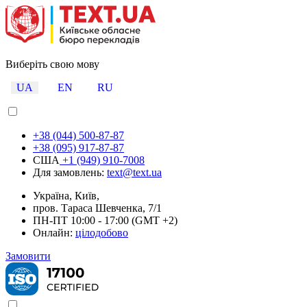
Виберіть свою мову
UA
EN
RU
+38 (044) 500-87-87
+38 (095) 917-87-87
США
+1 (949) 910-7008
Для замовлень:
text@text.ua
Україна, Київ,
пров. Тараса Шевченка, 7/1
ПН-ПТ 10:00 - 17:00 (GMT +2)
Онлайн:
цілодобово
Замовити