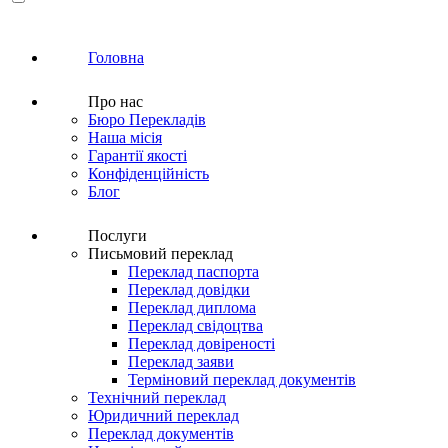
Головна
Про нас
Бюро Перекладів
Наша місія
Гарантії якості
Конфіденційність
Блог
Послуги
Письмовий переклад
Переклад паспорта
Переклад довідки
Переклад диплома
Переклад свідоцтва
Переклад довіреності
Переклад заяви
Терміновий переклад документів
Технічний переклад
Юридичний переклад
Переклад документів