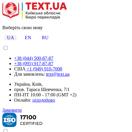
Виберіть свою мову
UA
EN
RU
+38 (044) 500-87-87
+38 (095) 917-87-87
США
+1 (949) 910-7008
Для замовлень:
text@text.ua
Україна, Київ,
пров. Тараса Шевченка, 7/1
ПН-ПТ 10:00 - 17:00 (GMT +2)
Онлайн:
цілодобово
Замовити