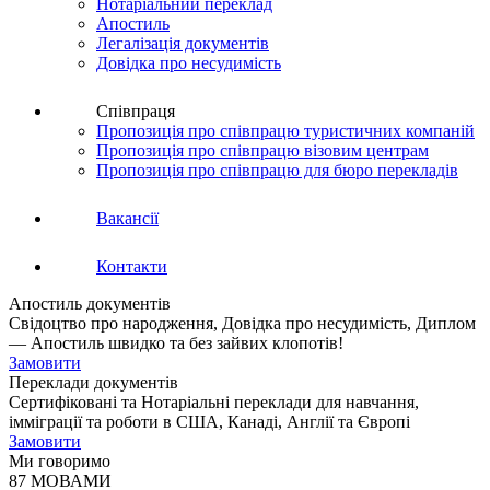
Нотаріальний переклад
Апостиль
Легалізація документів
Довідка про несудимість
Співпраця
Пропозиція про співпрацю туристичних компаній
Пропозиція про співпрацю візовим центрам
Пропозиція про співпрацю для бюро перекладів
Вакансії
Контакти
Апостиль документів
Свідоцтво про народження, Довідка про несудимість, Диплом
— Апостиль швидко та без зайвих клопотів!
Замовити
Переклади документів
Сертифіковані та Нотаріальні переклади для навчання,
імміграції та роботи в США, Канаді, Англії та Європі
Замовити
Ми говоримо
87 МОВАМИ