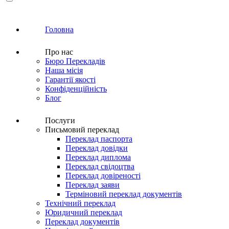
Головна
Про нас
Бюро Перекладів
Наша місія
Гарантії якості
Конфіденційність
Блог
Послуги
Письмовий переклад
Переклад паспорта
Переклад довідки
Переклад диплома
Переклад свідоцтва
Переклад довіреності
Переклад заяви
Терміновий переклад документів
Технічний переклад
Юридичний переклад
Переклад документів