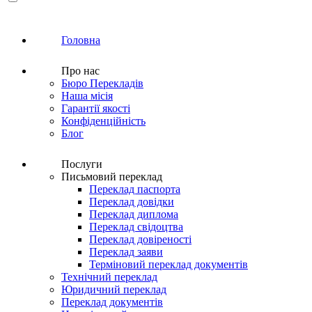
Головна
Про нас
Бюро Перекладів
Наша місія
Гарантії якості
Конфіденційність
Блог
Послуги
Письмовий переклад
Переклад паспорта
Переклад довідки
Переклад диплома
Переклад свідоцтва
Переклад довіреності
Переклад заяви
Терміновий переклад документів
Технічний переклад
Юридичний переклад
Переклад документів