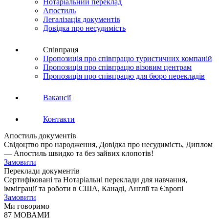
Нотаріальний переклад
Апостиль
Легалізація документів
Довідка про несудимість
Співпраця
Пропозиція про співпрацю туристичних компаній
Пропозиція про співпрацю візовим центрам
Пропозиція про співпрацю для бюро перекладів
Вакансії
Контакти
Апостиль документів
Свідоцтво про народження, Довідка про несудимість, Диплом
— Апостиль швидко та без зайвих клопотів!
Замовити
Переклади документів
Сертифіковані та Нотаріальні переклади для навчання,
імміграції та роботи в США, Канаді, Англії та Європі
Замовити
Ми говоримо
87 МОВАМИ