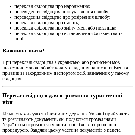
переклад свідоцтва про народження;
переведення свідоцтва про укладення шлюбу;
переведення свідоцтва про розірвання шлюбу;
переклад свідоцтва про смерть;
переклад свідоцтва про зміну імені або прізвища;
переклад свідоцтва про встановлення батьківства та
інші.
Важливо знати!
При перекладі свідоцтва з української або російської мов
іноземною мовою обов'язковим є надання написання імен та
прізвищ за закордонним паспортом осіб, зазначених у такому
свідоцтві.
Переказ свідоцтв для отримання туристичної
візи
Більшість консульств іноземних держав в Україні приймають
та розглядають документи, які подаються громадянами
України на отримання туристичної візи, за спрощеною
процедурою. Завдяки цьому частина документів з пакета