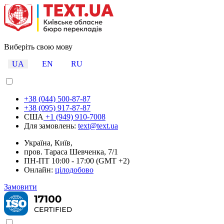
Виберіть свою мову
UA
EN
RU
+38 (044) 500-87-87
+38 (095) 917-87-87
США
+1 (949) 910-7008
Для замовлень:
text@text.ua
Україна, Київ,
пров. Тараса Шевченка, 7/1
ПН-ПТ 10:00 - 17:00 (GMT +2)
Онлайн:
цілодобово
Замовити