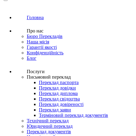
Головна
Про нас
Бюро Перекладів
Наша місія
Гарантії якості
Конфіденційність
Блог
Послуги
Письмовий переклад
Переклад паспорта
Переклад довідки
Переклад диплома
Переклад свідоцтва
Переклад довіреності
Переклад заяви
Терміновий переклад документів
Технічний переклад
Юридичний переклад
Переклад документів