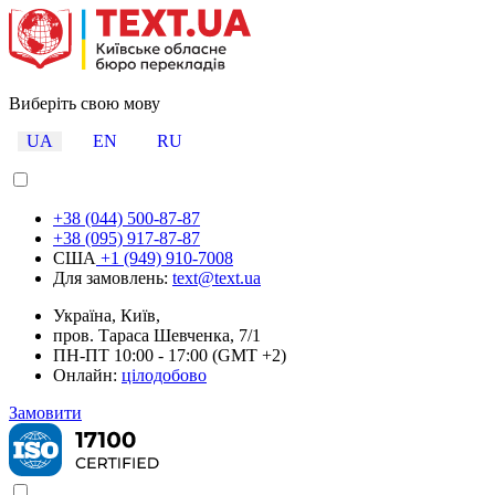
Виберіть свою мову
UA
EN
RU
+38 (044) 500-87-87
+38 (095) 917-87-87
США
+1 (949) 910-7008
Для замовлень:
text@text.ua
Україна, Київ,
пров. Тараса Шевченка, 7/1
ПН-ПТ 10:00 - 17:00 (GMT +2)
Онлайн:
цілодобово
Замовити