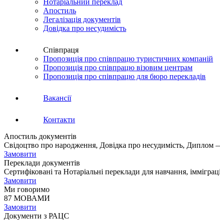
Нотаріальний переклад
Апостиль
Легалізація документів
Довідка про несудимість
Співпраця
Пропозиція про співпрацю туристичних компаній
Пропозиція про співпрацю візовим центрам
Пропозиція про співпрацю для бюро перекладів
Вакансії
Контакти
Апостиль документів
Свідоцтво про народження, Довідка про несудимість, Диплом —
Замовити
Переклади документів
Сертифіковані та Нотаріальні переклади для навчання, імміграц
Замовити
Ми говоримо
87 МОВАМИ
Замовити
Документи з РАЦС