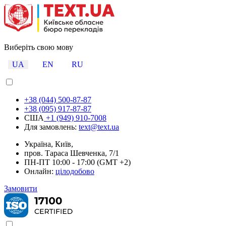
Виберіть свою мову
UA
EN
RU
+38 (044) 500-87-87
+38 (095) 917-87-87
США
+1 (949) 910-7008
Для замовлень:
text@text.ua
Україна, Київ,
пров. Тараса Шевченка, 7/1
ПН-ПТ 10:00 - 17:00 (GMT +2)
Онлайн:
цілодобово
Замовити