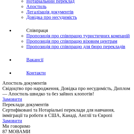
Нотаріальний переклад
Апостиль
Легалізація документів
Довідка про несудимість
Співпраця
Пропозиція про співпрацю туристичних компаній
Пропозиція про співпрацю візовим центрам
Пропозиція про співпрацю для бюро перекладів
Вакансії
Контакти
Апостиль документів
Свідоцтво про народження, Довідка про несудимість, Диплом
— Апостиль швидко та без зайвих клопотів!
Замовити
Переклади документів
Сертифіковані та Нотаріальні переклади для навчання,
імміграції та роботи в США, Канаді, Англії та Європі
Замовити
Ми говоримо
87 МОВАМИ