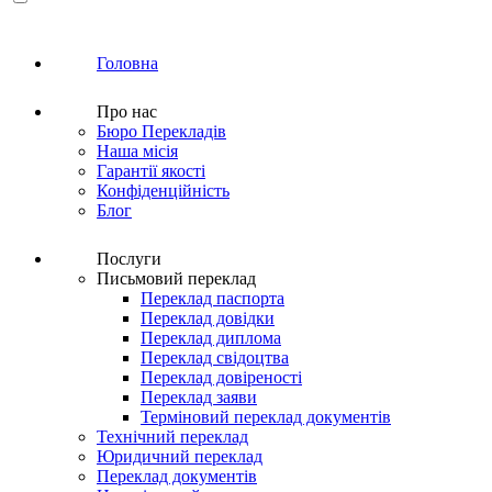
Головна
Про нас
Бюро Перекладів
Наша місія
Гарантії якості
Конфіденційність
Блог
Послуги
Письмовий переклад
Переклад паспорта
Переклад довідки
Переклад диплома
Переклад свідоцтва
Переклад довіреності
Переклад заяви
Терміновий переклад документів
Технічний переклад
Юридичний переклад
Переклад документів