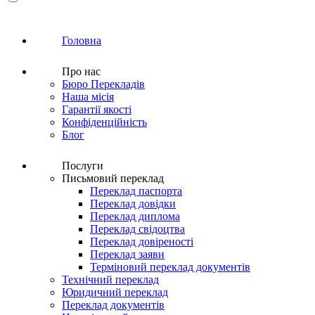
Головна
Про нас
Бюро Перекладів
Наша місія
Гарантії якості
Конфіденційність
Блог
Послуги
Письмовий переклад
Переклад паспорта
Переклад довідки
Переклад диплома
Переклад свідоцтва
Переклад довіреності
Переклад заяви
Терміновий переклад документів
Технічний переклад
Юридичний переклад
Переклад документів