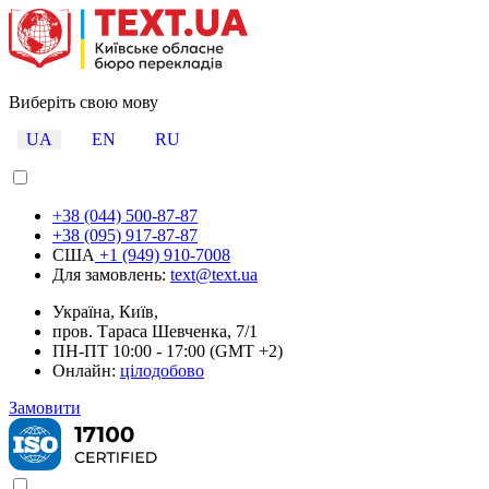
Виберіть свою мову
UA
EN
RU
+38 (044) 500-87-87
+38 (095) 917-87-87
США
+1 (949) 910-7008
Для замовлень:
text@text.ua
Україна, Київ,
пров. Тараса Шевченка, 7/1
ПН-ПТ 10:00 - 17:00 (GMT +2)
Онлайн:
цілодобово
Замовити