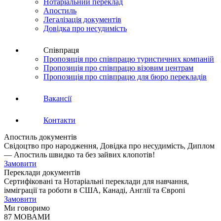
Нотаріальний переклад
Апостиль
Легалізація документів
Довідка про несудимість
Співпраця
Пропозиція про співпрацю туристичних компаній
Пропозиція про співпрацю візовим центрам
Пропозиція про співпрацю для бюро перекладів
Вакансії
Контакти
Апостиль документів
Свідоцтво про народження, Довідка про несудимість, Диплом
— Апостиль швидко та без зайвих клопотів!
Замовити
Переклади документів
Сертифіковані та Нотаріальні переклади для навчання,
імміграції та роботи в США, Канаді, Англії та Європі
Замовити
Ми говоримо
87 МОВАМИ