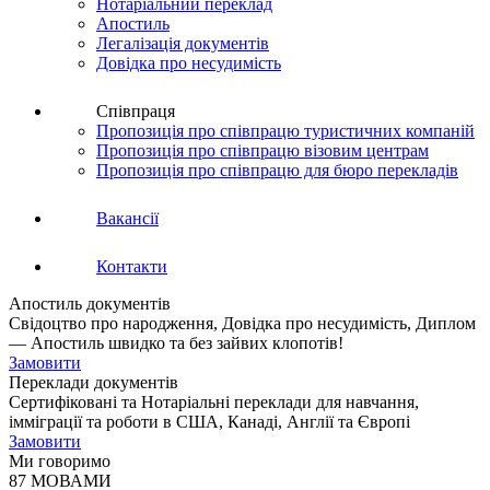
Нотаріальний переклад
Апостиль
Легалізація документів
Довідка про несудимість
Співпраця
Пропозиція про співпрацю туристичних компаній
Пропозиція про співпрацю візовим центрам
Пропозиція про співпрацю для бюро перекладів
Вакансії
Контакти
Апостиль документів
Свідоцтво про народження, Довідка про несудимість, Диплом
— Апостиль швидко та без зайвих клопотів!
Замовити
Переклади документів
Сертифіковані та Нотаріальні переклади для навчання,
імміграції та роботи в США, Канаді, Англії та Європі
Замовити
Ми говоримо
87 МОВАМИ