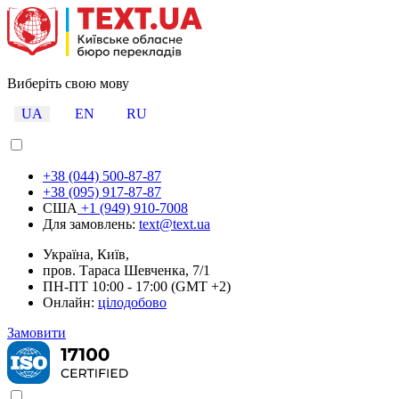
Виберіть свою мову
UA
EN
RU
+38 (044) 500-87-87
+38 (095) 917-87-87
США
+1 (949) 910-7008
Для замовлень:
text@text.ua
Україна, Київ,
пров. Тараса Шевченка, 7/1
ПН-ПТ 10:00 - 17:00 (GMT +2)
Онлайн:
цілодобово
Замовити