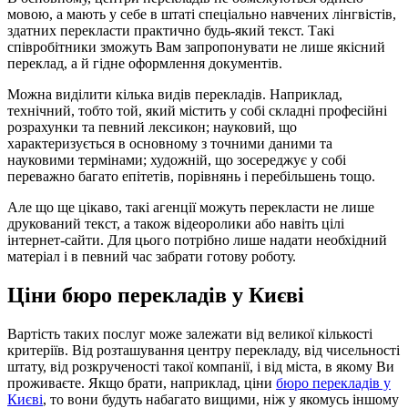
мовою, а мають у себе в штаті спеціально навчених лінгвістів,
здатних перекласти практично будь-який текст. Такі
співробітники зможуть Вам запропонувати не лише якісний
переклад, а й гідне оформлення документів.
Можна виділити кілька видів перекладів. Наприклад,
технічний, тобто той, який містить у собі складні професійні
розрахунки та певний лексикон; науковий, що
характеризується в основному з точними даними та
науковими термінами; художній, що зосереджує у собі
переважно багато епітетів, порівнянь і перебільшень тощо.
Але що ще цікаво, такі агенції можуть перекласти не лише
друкований текст, а також відеоролики або навіть цілі
інтернет-сайти. Для цього потрібно лише надати необхідний
матеріал і в певний час забрати готову роботу.
Ціни бюро перекладів у Києві
Вартість таких послуг може залежати від великої кількості
критеріїв. Від розташування центру перекладу, від чисельності
штату, від розкрученості такої компанії, і від міста, в якому Ви
проживаєте. Якщо брати, наприклад, ціни
бюро перекладів у
Києві
, то вони будуть набагато вищими, ніж у якомусь іншому