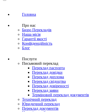
Головна
Про нас
Бюро Перекладів
Наша місія
Гарантії якості
Конфіденційність
Блог
Послуги
Письмовий переклад
Переклад паспорта
Переклад довідки
Переклад диплома
Переклад свідоцтва
Переклад довіреності
Переклад заяви
Терміновий переклад документів
Технічний переклад
Юридичний переклад
Переклад документів