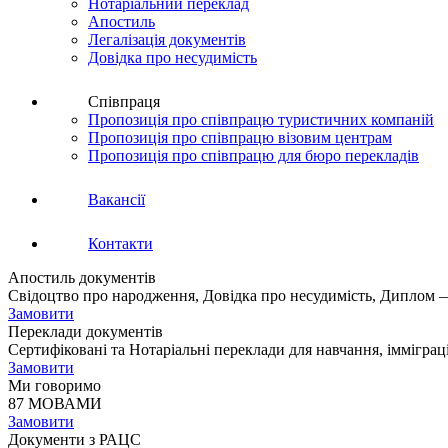
Нотаріальний переклад
Апостиль
Легалізація документів
Довідка про несудимість
Співпраця
Пропозиція про співпрацю туристичних компаній
Пропозиція про співпрацю візовим центрам
Пропозиція про співпрацю для бюро перекладів
Вакансії
Контакти
Апостиль документів
Свідоцтво про народження, Довідка про несудимість, Диплом —
Замовити
Переклади документів
Сертифіковані та Нотаріальні переклади для навчання, імміграц
Замовити
Ми говоримо
87 МОВАМИ
Замовити
Документи з РАЦС