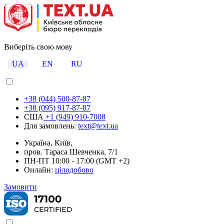
Виберіть свою мову
UA
EN
RU
+38 (044) 500-87-87
+38 (095) 917-87-87
США
+1 (949) 910-7008
Для замовлень:
text@text.ua
Україна, Київ,
пров. Тараса Шевченка, 7/1
ПН-ПТ 10:00 - 17:00 (GMT +2)
Онлайн:
цілодобово
Замовити