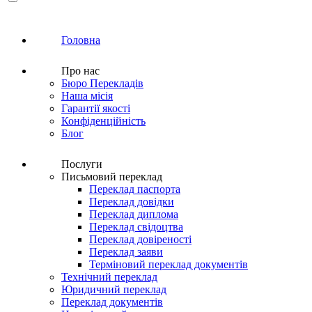
Головна
Про нас
Бюро Перекладів
Наша місія
Гарантії якості
Конфіденційність
Блог
Послуги
Письмовий переклад
Переклад паспорта
Переклад довідки
Переклад диплома
Переклад свідоцтва
Переклад довіреності
Переклад заяви
Терміновий переклад документів
Технічний переклад
Юридичний переклад
Переклад документів