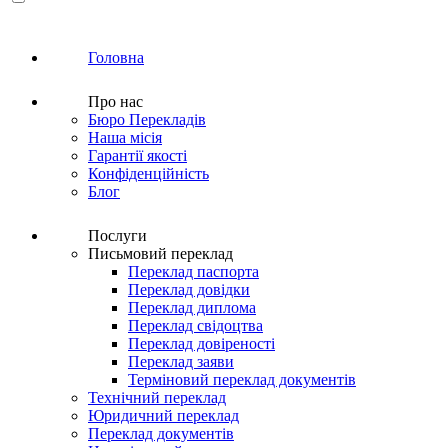
Головна
Про нас
Бюро Перекладів
Наша місія
Гарантії якості
Конфіденційність
Блог
Послуги
Письмовий переклад
Переклад паспорта
Переклад довідки
Переклад диплома
Переклад свідоцтва
Переклад довіреності
Переклад заяви
Терміновий переклад документів
Технічний переклад
Юридичний переклад
Переклад документів