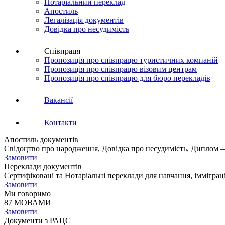
Нотаріальний переклад
Апостиль
Легалізація документів
Довідка про несудимість
Співпраця
Пропозиція про співпрацю туристичних компаній
Пропозиція про співпрацю візовим центрам
Пропозиція про співпрацю для бюро перекладів
Вакансії
Контакти
Апостиль документів
Свідоцтво про народження, Довідка про несудимість, Диплом —
Замовити
Переклади документів
Сертифіковані та Нотаріальні переклади для навчання, імміграц
Замовити
Ми говоримо
87 МОВАМИ
Замовити
Документи з РАЦС