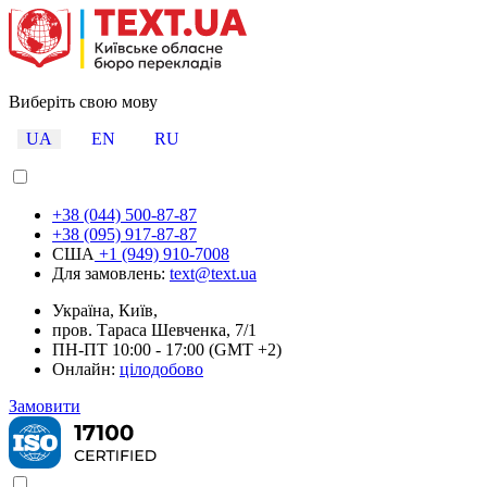
Виберіть свою мову
UA
EN
RU
+38 (044) 500-87-87
+38 (095) 917-87-87
США
+1 (949) 910-7008
Для замовлень:
text@text.ua
Україна, Київ,
пров. Тараса Шевченка, 7/1
ПН-ПТ 10:00 - 17:00 (GMT +2)
Онлайн:
цілодобово
Замовити