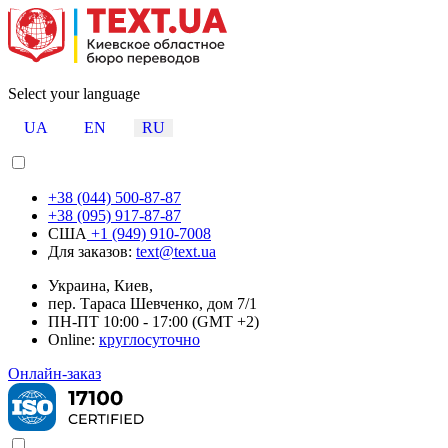
Select your language
UA
EN
RU
+38 (044) 500-87-87
+38 (095) 917-87-87
США
+1 (949) 910-7008
Для заказов:
text@text.ua
Украина, Киев,
пер. Тараса Шевченко, дом 7/1
ПН-ПТ 10:00 - 17:00 (GMT +2)
Online:
круглосуточно
Онлайн-заказ