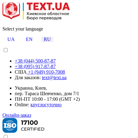
Select your language
UA
EN
RU
+38 (044) 500-87-87
+38 (095) 917-87-87
США
+1 (949) 910-7008
Для заказов:
text@text.ua
Украина, Киев,
пер. Тараса Шевченко, дом 7/1
ПН-ПТ 10:00 - 17:00 (GMT +2)
Online:
круглосуточно
Онлайн-заказ