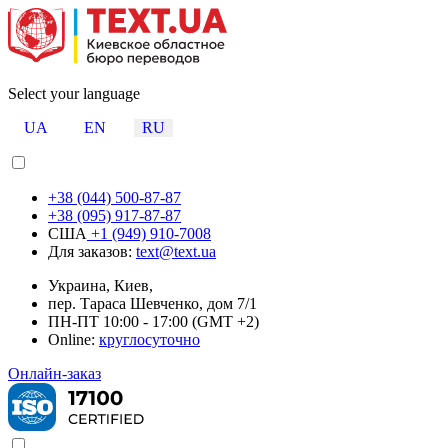
Select your language
UA
EN
RU
+38 (044) 500-87-87
+38 (095) 917-87-87
США
+1 (949) 910-7008
Для заказов:
text@text.ua
Украина, Киев,
пер. Тараса Шевченко, дом 7/1
ПН-ПТ 10:00 - 17:00 (GMT +2)
Online:
круглосуточно
Онлайн-заказ