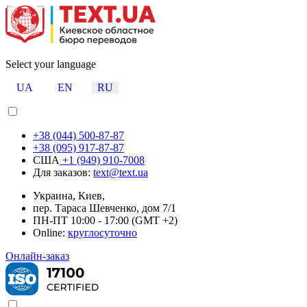
Select your language
UA
EN
RU
+38 (044) 500-87-87
+38 (095) 917-87-87
США
+1 (949) 910-7008
Для заказов:
text@text.ua
Украина, Киев,
пер. Тараса Шевченко, дом 7/1
ПН-ПТ 10:00 - 17:00 (GMT +2)
Online:
круглосуточно
Онлайн-заказ