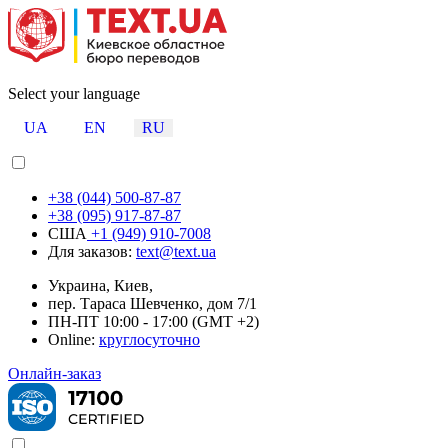
Select your language
UA
EN
RU
+38 (044) 500-87-87
+38 (095) 917-87-87
США
+1 (949) 910-7008
Для заказов:
text@text.ua
Украина, Киев,
пер. Тараса Шевченко, дом 7/1
ПН-ПТ 10:00 - 17:00 (GMT +2)
Online:
круглосуточно
Онлайн-заказ