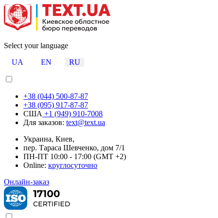
Select your language
UA
EN
RU
+38 (044) 500-87-87
+38 (095) 917-87-87
США
+1 (949) 910-7008
Для заказов:
text@text.ua
Украина, Киев,
пер. Тараса Шевченко, дом 7/1
ПН-ПТ 10:00 - 17:00 (GMT +2)
Online:
круглосуточно
Онлайн-заказ