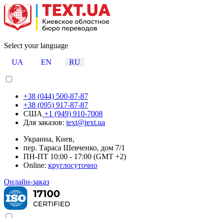
Select your language
UA
EN
RU
+38 (044) 500-87-87
+38 (095) 917-87-87
США
+1 (949) 910-7008
Для заказов:
text@text.ua
Украина, Киев,
пер. Тараса Шевченко, дом 7/1
ПН-ПТ 10:00 - 17:00 (GMT +2)
Online:
круглосуточно
Онлайн-заказ