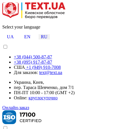
Select your language
UA
EN
RU
+38 (044) 500-87-87
+38 (095) 917-87-87
США
+1 (949) 910-7008
Для заказов:
text@text.ua
Украина, Киев,
пер. Тараса Шевченко, дом 7/1
ПН-ПТ 10:00 - 17:00 (GMT +2)
Online:
круглосуточно
Онлайн-заказ