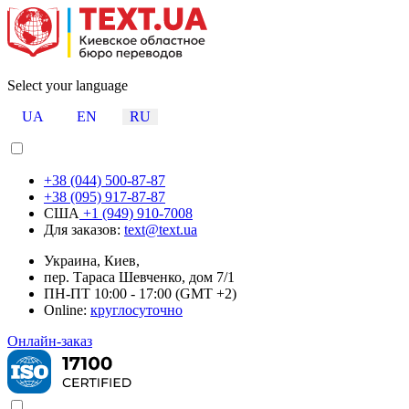
Select your language
UA
EN
RU
+38 (044) 500-87-87
+38 (095) 917-87-87
США
+1 (949) 910-7008
Для заказов:
text@text.ua
Украина, Киев,
пер. Тараса Шевченко, дом 7/1
ПН-ПТ 10:00 - 17:00 (GMT +2)
Online:
круглосуточно
Онлайн-заказ