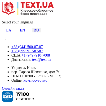
Select your language
UA
EN
RU
+38 (044) 500-87-87
+38 (095) 917-87-87
США
+1 (949) 910-7008
Для заказов:
text@text.ua
Украина, Киев,
пер. Тараса Шевченко, дом 7/1
ПН-ПТ 10:00 - 17:00 (GMT +2)
Online:
круглосуточно
Онлайн-заказ