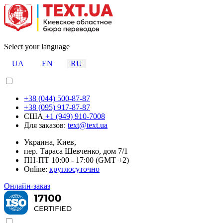
Select your language
UA
EN
RU
+38 (044) 500-87-87
+38 (095) 917-87-87
США
+1 (949) 910-7008
Для заказов:
text@text.ua
Украина, Киев,
пер. Тараса Шевченко, дом 7/1
ПН-ПТ 10:00 - 17:00 (GMT +2)
Online:
круглосуточно
Онлайн-заказ