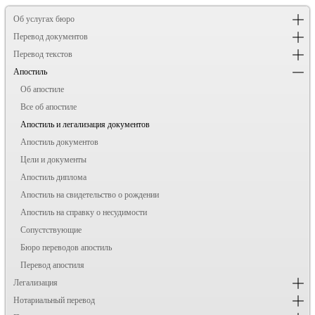
Об услугах бюро
Перевод документов
Перевод текстов
Апостиль
Об апостиле
Все об апостиле
Апостиль и легализация документов
Апостиль документов
Цели и документы
Апостиль диплома
Апостиль на свидетельство о рождении
Апостиль на справку о несудимости
Сопустствующие
Бюро переводов апостиль
Перевод апостиля
Легализация
Нотариальный перевод