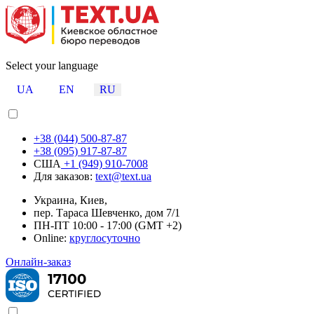
Select your language
UA
EN
RU
+38 (044) 500-87-87
+38 (095) 917-87-87
США
+1 (949) 910-7008
Для заказов:
text@text.ua
Украина, Киев,
пер. Тараса Шевченко, дом 7/1
ПН-ПТ 10:00 - 17:00 (GMT +2)
Online:
круглосуточно
Онлайн-заказ