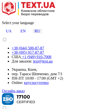
Select your language
UA
EN
RU
+38 (044) 500-87-87
+38 (095) 917-87-87
США
+1 (949) 910-7008
Для заказов:
text@text.ua
Украина, Киев,
пер. Тараса Шевченко, дом 7/1
ПН-ПТ 10:00 - 17:00 (GMT +2)
Online:
круглосуточно
Онлайн-заказ