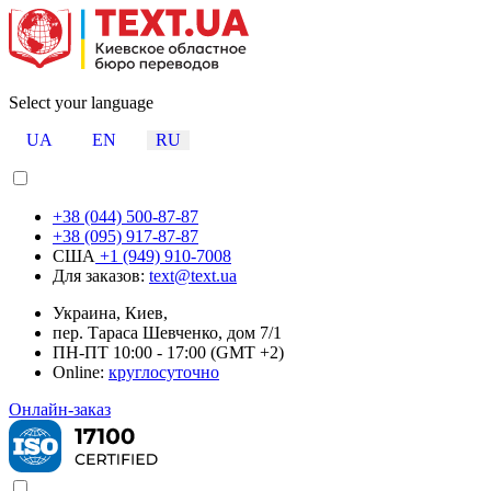
Select your language
UA
EN
RU
+38 (044) 500-87-87
+38 (095) 917-87-87
США
+1 (949) 910-7008
Для заказов:
text@text.ua
Украина, Киев,
пер. Тараса Шевченко, дом 7/1
ПН-ПТ 10:00 - 17:00 (GMT +2)
Online:
круглосуточно
Онлайн-заказ