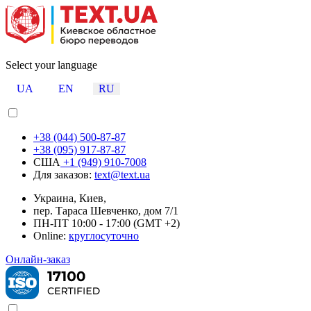
Select your language
UA
EN
RU
+38 (044) 500-87-87
+38 (095) 917-87-87
США
+1 (949) 910-7008
Для заказов:
text@text.ua
Украина, Киев,
пер. Тараса Шевченко, дом 7/1
ПН-ПТ 10:00 - 17:00 (GMT +2)
Online:
круглосуточно
Онлайн-заказ