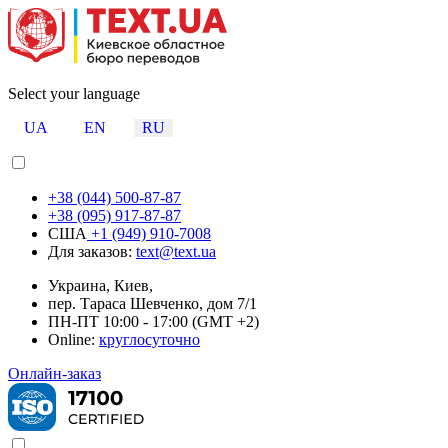
Select your language
UA
EN
RU
+38 (044) 500-87-87
+38 (095) 917-87-87
США
+1 (949) 910-7008
Для заказов:
text@text.ua
Украина, Киев,
пер. Тараса Шевченко, дом 7/1
ПН-ПТ 10:00 - 17:00 (GMT +2)
Online:
круглосуточно
Онлайн-заказ