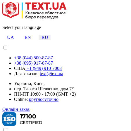
Select your language
UA
EN
RU
+38 (044) 500-87-87
+38 (095) 917-87-87
США
+1 (949) 910-7008
Для заказов:
text@text.ua
Украина, Киев,
пер. Тараса Шевченко, дом 7/1
ПН-ПТ 10:00 - 17:00 (GMT +2)
Online:
круглосуточно
Онлайн-заказ