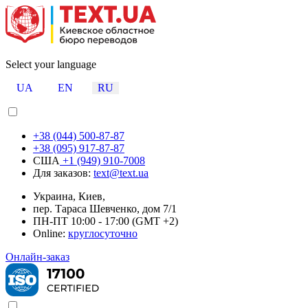
Select your language
UA
EN
RU
+38 (044) 500-87-87
+38 (095) 917-87-87
США
+1 (949) 910-7008
Для заказов:
text@text.ua
Украина, Киев,
пер. Тараса Шевченко, дом 7/1
ПН-ПТ 10:00 - 17:00 (GMT +2)
Online:
круглосуточно
Онлайн-заказ