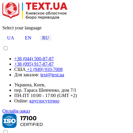
Select your language
UA
EN
RU
+38 (044) 500-87-87
+38 (095) 917-87-87
США
+1 (949) 910-7008
Для заказов:
text@text.ua
Украина, Киев,
пер. Тараса Шевченко, дом 7/1
ПН-ПТ 10:00 - 17:00 (GMT +2)
Online:
круглосуточно
Онлайн-заказ