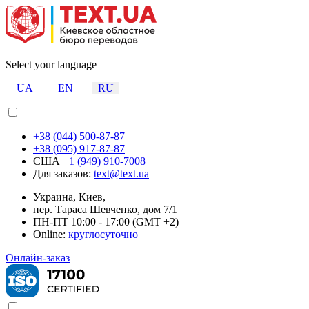
Select your language
UA
EN
RU
+38 (044) 500-87-87
+38 (095) 917-87-87
США
+1 (949) 910-7008
Для заказов:
text@text.ua
Украина, Киев,
пер. Тараса Шевченко, дом 7/1
ПН-ПТ 10:00 - 17:00 (GMT +2)
Online:
круглосуточно
Онлайн-заказ