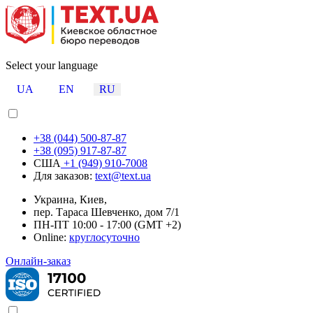
Select your language
UA
EN
RU
+38 (044) 500-87-87
+38 (095) 917-87-87
США
+1 (949) 910-7008
Для заказов:
text@text.ua
Украина, Киев,
пер. Тараса Шевченко, дом 7/1
ПН-ПТ 10:00 - 17:00 (GMT +2)
Online:
круглосуточно
Онлайн-заказ