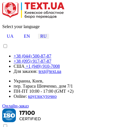
Select your language
UA
EN
RU
+38 (044) 500-87-87
+38 (095) 917-87-87
США
+1 (949) 910-7008
Для заказов:
text@text.ua
Украина, Киев,
пер. Тараса Шевченко, дом 7/1
ПН-ПТ 10:00 - 17:00 (GMT +2)
Online:
круглосуточно
Онлайн-заказ