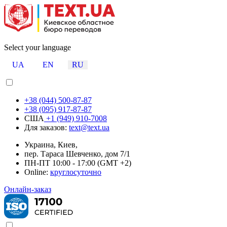
Select your language
UA
EN
RU
+38 (044) 500-87-87
+38 (095) 917-87-87
США
+1 (949) 910-7008
Для заказов:
text@text.ua
Украина, Киев,
пер. Тараса Шевченко, дом 7/1
ПН-ПТ 10:00 - 17:00 (GMT +2)
Online:
круглосуточно
Онлайн-заказ