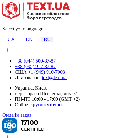
Select your language
UA
EN
RU
+38 (044) 500-87-87
+38 (095) 917-87-87
США
+1 (949) 910-7008
Для заказов:
text@text.ua
Украина, Киев,
пер. Тараса Шевченко, дом 7/1
ПН-ПТ 10:00 - 17:00 (GMT +2)
Online:
круглосуточно
Онлайн-заказ