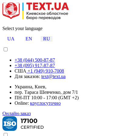
Select your language
UA
EN
RU
+38 (044) 500-87-87
+38 (095) 917-87-87
США
+1 (949) 910-7008
Для заказов:
text@text.ua
Украина, Киев,
пер. Тараса Шевченко, дом 7/1
ПН-ПТ 10:00 - 17:00 (GMT +2)
Online:
круглосуточно
Онлайн-заказ