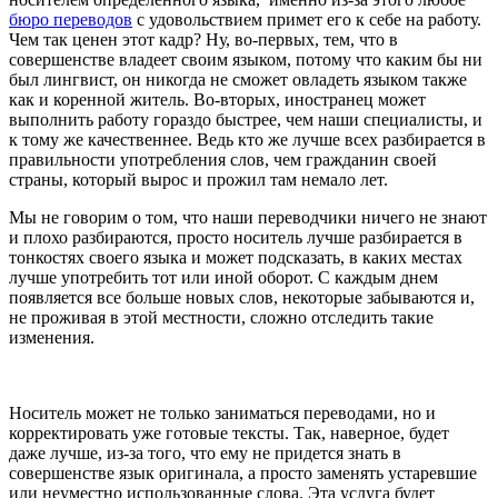
бюро переводов
с удовольствием примет его к себе на работу.
Чем так ценен этот кадр? Ну, во-первых, тем, что в
совершенстве владеет своим языком, потому что каким бы ни
был лингвист, он никогда не сможет овладеть языком также
как и коренной житель. Во-вторых, иностранец может
выполнить работу гораздо быстрее, чем наши специалисты, и
к тому же качественнее. Ведь кто же лучше всех разбирается в
правильности употребления слов, чем гражданин своей
страны, который вырос и прожил там немало лет.
Мы не говорим о том, что наши переводчики ничего не знают
и плохо разбираются, просто носитель лучше разбирается в
тонкостях своего языка и может подсказать, в каких местах
лучше употребить тот или иной оборот. С каждым днем
появляется все больше новых слов, некоторые забываются и,
не проживая в этой местности, сложно отследить такие
изменения.
Носитель может не только заниматься переводами, но и
корректировать уже готовые тексты. Так, наверное, будет
даже лучше, из-за того, что ему не придется знать в
совершенстве язык оригинала, а просто заменять устаревшие
или неуместно использованные слова. Эта услуга будет