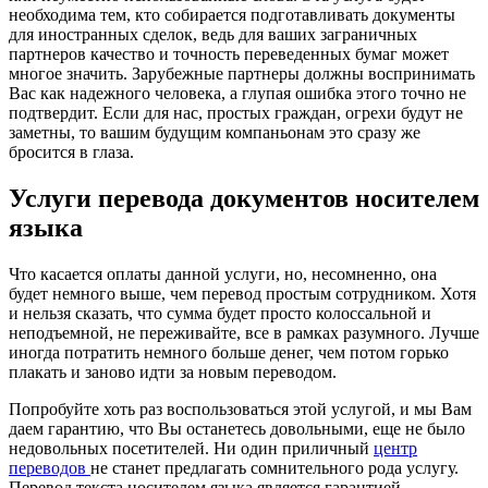
необходима тем, кто собирается подготавливать документы
для иностранных сделок, ведь для ваших заграничных
партнеров качество и точность переведенных бумаг может
многое значить. Зарубежные партнеры должны воспринимать
Вас как надежного человека, а глупая ошибка этого точно не
подтвердит. Если для нас, простых граждан, огрехи будут не
заметны, то вашим будущим компаньонам это сразу же
бросится в глаза.
Услуги перевода документов носителем
языка
Что касается оплаты данной услуги, но, несомненно, она
будет немного выше, чем перевод простым сотрудником. Хотя
и нельзя сказать, что сумма будет просто колоссальной и
неподъемной, не переживайте, все в рамках разумного. Лучше
иногда потратить немного больше денег, чем потом горько
плакать и заново идти за новым переводом.
Попробуйте хоть раз воспользоваться этой услугой, и мы Вам
даем гарантию, что Вы останетесь довольными, еще не было
недовольных посетителей. Ни один приличный
центр
переводов
не станет предлагать сомнительного рода услугу.
Перевод текста носителем языка является гарантией