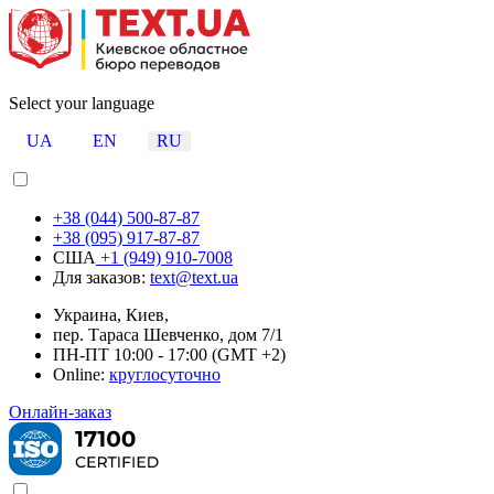
Select your language
UA
EN
RU
+38 (044) 500-87-87
+38 (095) 917-87-87
США
+1 (949) 910-7008
Для заказов:
text@text.ua
Украина, Киев,
пер. Тараса Шевченко, дом 7/1
ПН-ПТ 10:00 - 17:00 (GMT +2)
Online:
круглосуточно
Онлайн-заказ