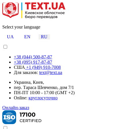
Select your language
UA
EN
RU
+38 (044) 500-87-87
+38 (095) 917-87-87
США
+1 (949) 910-7008
Для заказов:
text@text.ua
Украина, Киев,
пер. Тараса Шевченко, дом 7/1
ПН-ПТ 10:00 - 17:00 (GMT +2)
Online:
круглосуточно
Онлайн-заказ