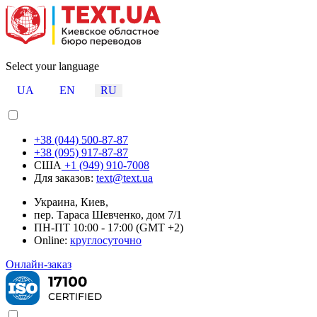
Select your language
UA
EN
RU
+38 (044) 500-87-87
+38 (095) 917-87-87
США
+1 (949) 910-7008
Для заказов:
text@text.ua
Украина, Киев,
пер. Тараса Шевченко, дом 7/1
ПН-ПТ 10:00 - 17:00 (GMT +2)
Online:
круглосуточно
Онлайн-заказ