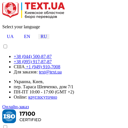
Select your language
UA
EN
RU
+38 (044) 500-87-87
+38 (095) 917-87-87
США
+1 (949) 910-7008
Для заказов:
text@text.ua
Украина, Киев,
пер. Тараса Шевченко, дом 7/1
ПН-ПТ 10:00 - 17:00 (GMT +2)
Online:
круглосуточно
Онлайн-заказ