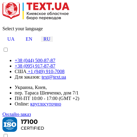
Select your language
UA
EN
RU
+38 (044) 500-87-87
+38 (095) 917-87-87
США
+1 (949) 910-7008
Для заказов:
text@text.ua
Украина, Киев,
пер. Тараса Шевченко, дом 7/1
ПН-ПТ 10:00 - 17:00 (GMT +2)
Online:
круглосуточно
Онлайн-заказ