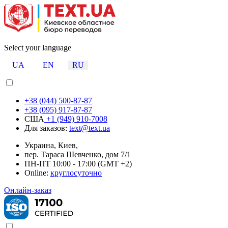
Select your language
UA
EN
RU
+38 (044) 500-87-87
+38 (095) 917-87-87
США
+1 (949) 910-7008
Для заказов:
text@text.ua
Украина, Киев,
пер. Тараса Шевченко, дом 7/1
ПН-ПТ 10:00 - 17:00 (GMT +2)
Online:
круглосуточно
Онлайн-заказ